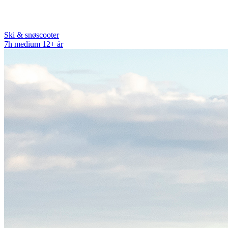
Ski & snøscooter
7h
medium
12+ år