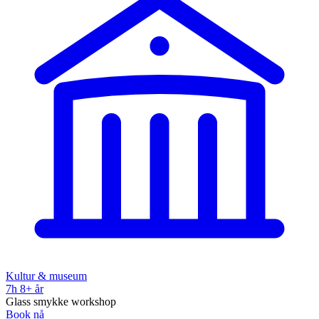
Kultur & museum
7h
8+ år
Glass smykke workshop
Book nå