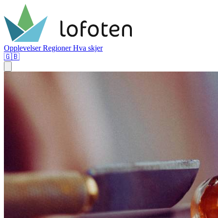
Opplevelser
Regioner
Hva skjer
🇬🇧