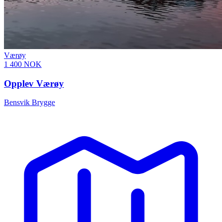
Værøy
1 400 NOK
Opplev Værøy
Bensvik Brygge