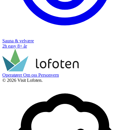
Sauna & velvære
2h
easy
8+ år
Operatører
Om oss
Personvern
© 2026 Visit Lofoten.