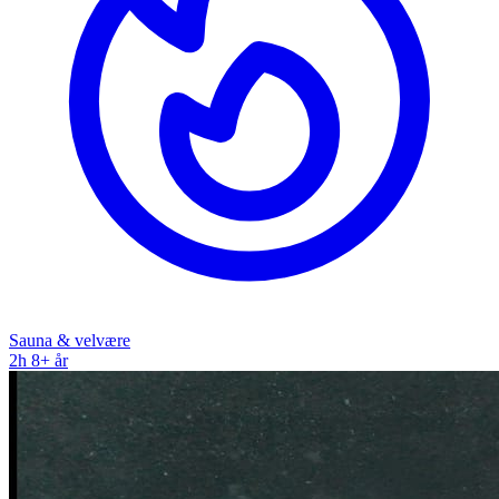
Sauna & velvære
2h
8+ år