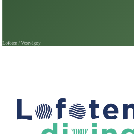
Lofoten / Vestvågøy