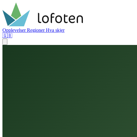
Opplevelser
Regioner
Hva skjer
🇬🇧