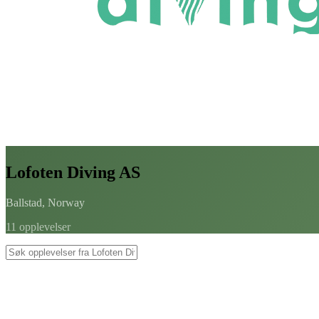
Lofoten Diving AS
Ballstad, Norway
11 opplevelser